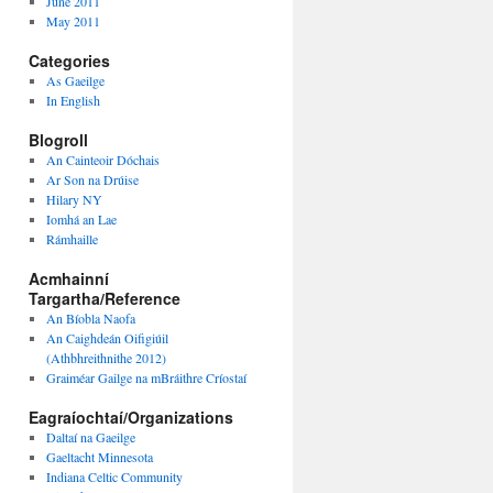
June 2011
May 2011
Categories
As Gaeilge
In English
Blogroll
An Cainteoir Dóchais
Ar Son na Drúise
Hilary NY
Iomhá an Lae
Rámhaille
Acmhainní
Targartha/Reference
An Bíobla Naofa
An Caighdeán Oifigiúil
(Athbhreithnithe 2012)
Graiméar Gailge na mBráithre Críostaí
Eagraíochtaí/Organizations
Daltaí na Gaeilge
Gaeltacht Minnesota
Indiana Celtic Community