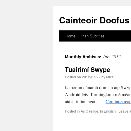
Cainteoir Doofus
Home
Irish Subtitles
July 2012
Monthly Archives:
Tuairimí Swype
Posted on
2012-07-22
by
Mike
Is mór an cúnamh dom an aip Swype. 
Android leis. Tarraingíonn mé méar 
atá ar intinn agat a …
Continue rea
Posted in
As Gaeilge
,
In English
|
Leave 