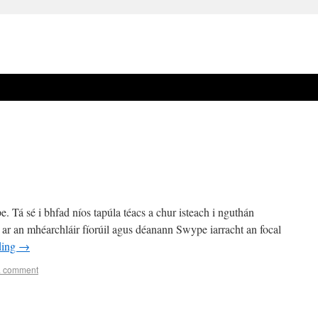
Tá sé i bhfad níos tapúla téacs a chur isteach i nguthán
ar an mhéarchláir fíorúil agus déanann Swype iarracht an focal
ding
→
a comment