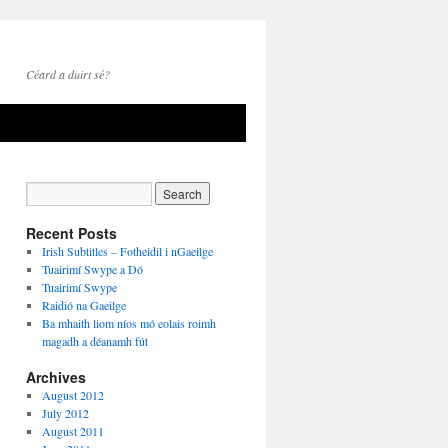
Céard a duirt sé?
Recent Posts
Irish Subtitles – Fotheidil i nGaeilge
Tuairimí Swype a Dó
Tuairimí Swype
Raidió na Gaeilge
Ba mhaith liom níos mó eolais roimh
magadh a déanamh fút
Archives
August 2012
July 2012
August 2011